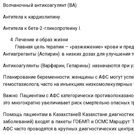
Волчаночный антикоагулянт (ВА).
Антитела к кардиолипину.
Антитела к бета-2-гликопротеину I.
Лечение и образ жизни
Главная цель терапии — «разжижение» крови и пре
Антиагреганты (Аспирин): в низких дозах для улучшения т
Антикоагулянты (Варфарин, Гепарины): назначаются при 
Планирование беременности: женщины с АФС могут успеш
гемостазиолога, часто на инъекциях низкомолекулярных 
Важно: Пациентам с АФС категорически противопоказано
это многократно увеличивает риск смертельно опасных 
Помощь пациентам в КазахстанеВ Казахстане диагностик
заболеваний) входят в пакеты ГОБМП и ОСМС.Маршрут: Т
АФС часто проводятся в крупных диагностических центр