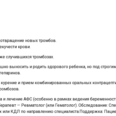
дотвращение новых тромбов.
екучести крови.
уже случившихся тромбозах.
но выносить и родить здорового ребенка, но под строги
гепаринов.
 курение и прием комбинированных оральных контрацептив
тромбозов.
а и лечение АФС (особенно в рамках ведения беременност
ерапевт — Ревматолог (или Гематолог). Обследование: Сп
ах или КДЛ по направлению специалиста.Поддержка: Паци