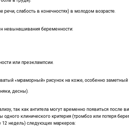
боль в груди).
 речи, слабость в конечностях) в молодом возрасте.
чин невынашивания беременности:
ости или преэклампсии.
сноватый «мраморный» рисунок на коже, особенно заметный 
яки, десны).
лизу, так как антитела могут временно появиться после в
 одного клинического критерия (тромбоз или потеря бере
е 12 недель) следующих маркеров: