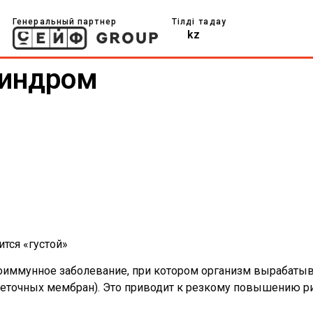
Генеральный партнер
Тілді таңдау
kz
синдром
тся «густой»
оиммунное заболевание, при котором организм вырабаты
еточных мембран). Это приводит к резкому повышению ри