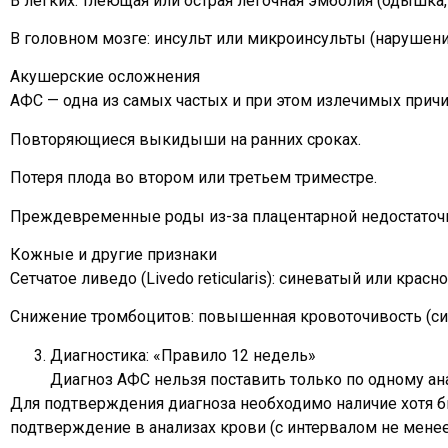
В легких: тлеющая или острая легочная эмболия (одышка, 
В головном мозге: инсульт или микроинсульты (нарушение
Акушерские осложнения
АФС — одна из самых частых и при этом излечимых при
Повторяющиеся выкидыши на ранних сроках.
Потеря плода во втором или третьем триместре.
Преждевременные роды из-за плацентарной недостаточн
Кожные и другие признаки
Сетчатое ливедо (Livedo reticularis): синеватый или кра
Снижение тромбоцитов: повышенная кровоточивость (син
Диагностика: «Правило 12 недель»
Диагноз АФС нельзя поставить только по одному ана
Для подтверждения диагноза необходимо наличие хотя бы
подтверждение в анализах крови (с интервалом не мене