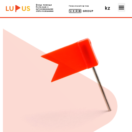
Фонд помощи
Генеральный партнер
kz
больным с
аутоиммунными
заболеваниями