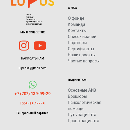
О НАС
Фонд
помощи
О фонде
больным с
аутоиммунными
Команда
заболеваниями
Контакты
МЫ В СОЦСЕТЯХ
Список врачей
Партнеры
Сертификаты
Наши проекты
НАПИСАТЬ НАМ
Частые вопросы
lupuskz@gmail.com
ПАЦИЕНТАМ
Основные АИЗ
+7 (702) 139-99-29
Брошюры
Психологическая
Горячая линия
помощь
Генеральный партнер
Путь пациента
Права пациента