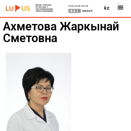
Фонд помощи
Генеральный партнер
kz
больным с
аутоиммунными
заболеваниями
Ахметова Жаркынай
Сметовна