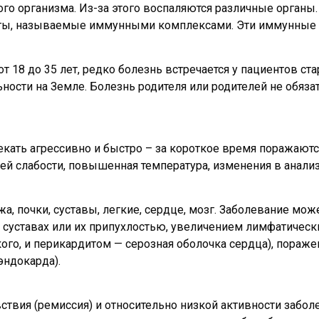
го организма. Из-за этого воспаляются различные органы.
нты, называемые иммунными комплексами. Эти иммунные
8 до 35 лет, редко болезнь встречается у пациентов стар
ости на Земле. Болезнь родителя или родителей не обязате
текать агрессивно и быстро – за короткое время поражаю
ей слабости, повышенная температура, изменения в анали
, почки, суставы, легкие, сердце, мозг. Заболевание мо
 суставах или их припухлостью, увеличением лимфатическ
ого, и перикардитом — серозная оболочка сердца), пораже
эндокарда).
твия (ремиссия) и относительно низкой активности забол