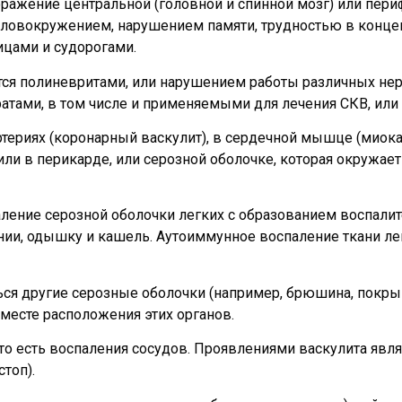
оражение центральной (головной и спинной мозг) или пер
оловокружением, нарушением памяти, трудностью в конце
ицами и судорогами.
я полиневритами, или нарушением работы различных нер
тами, в том числе и применяемыми для лечения СКВ, или
териях (коронарный васкулит), в сердечной мышце (миок
ли в перикарде, или серозной оболочке, которая окружает
аление серозной оболочки легких с образованием воспали
ании, одышку и кашель. Аутоиммунное воспаление ткани ле
ься другие серозные оболочки (например, брюшина, покр
месте расположения этих органов.
то есть воспаления сосудов. Проявлениями васкулита явл
топ).