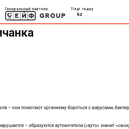
Генеральный партнер
Тілді таңдау
kz
лчанка
ла – они помогают организму бороться с вирусами, бакте
арушается – образуются аутоантитела («ауто» значит «свои