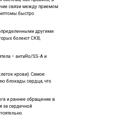
ичие связи между приемом
симптомы быстро
 определенными другими
оторых болеют СКВ,
тела – антиRo/SS-A и
клеток крови). Самое
ию блокады сердца, что
а и раннее обращение в
я за сердечной
тоятельно.