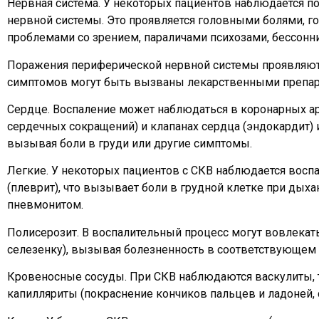
Нервная система. У некоторых пациентов наблюдается п
нервной системы. Это проявляется головными болями, г
проблемами со зрением, параличами психозами, бессонн
Поражения периферической нервной системы проявляютс
симптомов могут быть вызваны лекарственными препара
Сердце. Воспаление может наблюдаться в коронарных ар
сердечных сокращений) и клапанах сердца (эндокардит) и
вызывая боли в груди или другие симптомы.
Легкие. У некоторых пациентов с СКВ наблюдается восп
(плеврит), что вызывает боли в грудной клетке при дых
пневмонитом.
Полисерозит. В воспалительный процесс могут вовлекат
селезенку), вызывая болезненность в соответствующем 
Кровеносные сосуды. При СКВ наблюдаются васкулиты, 
капилляриты (покраснение кончиков пальцев и ладоней, с