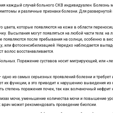
ия каждый случай больного СКВ индивидуален. Болезнь м
имптомы и различные признаки болезни. Для развернутой 
го цвета, которые появляются на коже в области переносиц
ку. Высыпания могут появляться на любой части тела: на 
оже появляются после пребывания на солнце, особенно в ве
у, или фотосенсибилизацией. Нередко наблюдается выпад
ст волос восстанавливается.
больных. Поражение суставов носит мигрирующий, или «лет
– одно из самых серьезных проявлений болезни и требует 
ет их функции, а это приводит к нарушению выведения из
ить степень поражения почек, так как волчаночный нефрит
лизах мочи, уменьшение количества мочи и повышение ур
к врач может рекомендовать проведение биопсии.