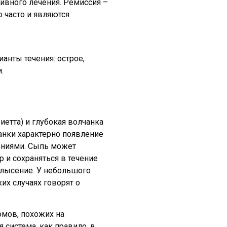
ивного лечения. Ремиссия –
 часто и являются
анты течения: острое,
.
етта) и глубокая волчанка
анки характерно появление
ениями. Сыпь может
р и сохраняться в течение
блысение. У небольшого
их случаях говорят о
омов, похожих на
 система, как правило, в