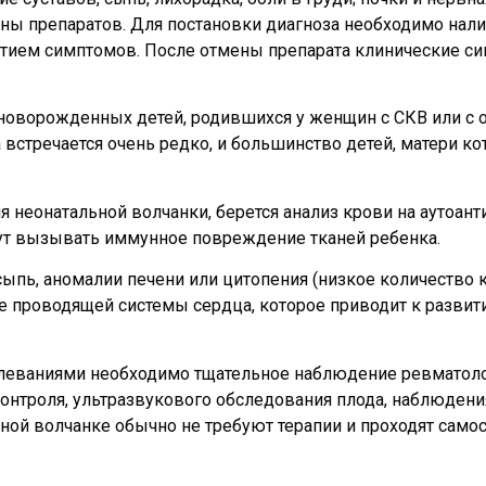
ены препаратов. Для постановки диагноза необходимо нал
витием симптомов. После отмены препарата клинические 
 новорожденных детей, родившихся у женщин с СКВ или с
встречается очень редко, и большинство детей, матери к
неонатальной волчанки, берется анализ крови на аутоанти
огут вызывать иммунное повреждение тканей ребенка.
сыпь, аномалии печени или цитопения (низкое количество 
 проводящей системы сердца, которое приводит к развит
ваниями необходимо тщательное наблюдение ревматолог
онтроля, ультразвукового обследования плода, наблюдени
ой волчанке обычно не требуют терапии и проходят самос