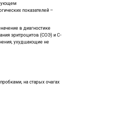
твующем
гических показателей –
значение в диагностике
ания эритроцитов (СОЭ) и С-
нения, ухудшающие не
обками, на старых очагах