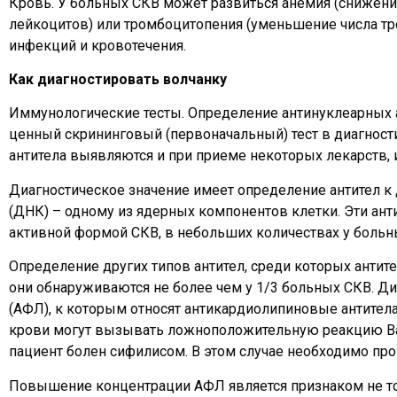
Кровь. У больных СКВ может развиться анемия (снижени
лейкоцитов) или тромбоцитопения (уменьшение числа т
инфекций и кровотечения.
Как диагностировать волчанку
Иммунологические тесты. Определение антинуклеарных ан
ценный скрининговый (первоначальный) тест в диагностик
антитела выявляются и при приеме некоторых лекарств, 
Диагностическое значение имеет определение антител к 
(ДНК) – одному из ядерных компонентов клетки. Эти ант
активной формой СКВ, в небольших количествах у больн
Определение других типов антител, среди которых антите
они обнаруживаются не более чем у 1/3 больных СКВ. Д
(АФЛ), к которым относят антикардиолипиновые антитела
крови могут вызывать ложноположительную реакцию Васс
пациент болен сифилисом. В этом случае необходимо пр
Повышение концентрации АФЛ является признаком не то