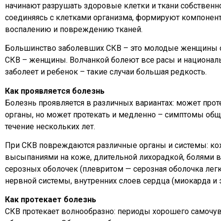
начинают разрушать здоровые клетки и ткани собственно
соединяясь с клетками организма, формируют компоне
воспалению и повреждению тканей.
Большинство заболевших СКВ – это молодые женщины от 1
СКВ – женщины. Волчанкой болеют все расы и национальн
заболеет и ребенок – такие случаи большая редкость.
Как проявляется болезнь
Болезнь проявляется в различных вариантах: может про
органы, но может протекать и медленно – симптомы общ
течение нескольких лет.
При СКВ повреждаются различные органы и системы: кожа
высыпаниями на коже, длительной лихорадкой, болями в
серозных оболочек (плевритом — серозная оболочка легк
нервной системы, внутренних слоев сердца (миокарда и 
Как протекает болезнь
СКВ протекает волнообразно: периоды хорошего самочувс