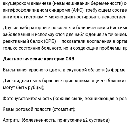
акушерском анамнезе (невынашивании беременности) об
антифосфолипидном синдроме (АФС), требующем соотве
антител к гистонам – можно диагностировать лекарствен
Другие лабораторные показатели (клинический и биохим
заболевания и используются для наблюдения за течением
реактивный белок (СРБ) — показатели воспаления в ор
только состояние больного, но и создающие проблемы п
Диагностические критерии СКВ
Высыпания красного цвета в скуловой области (в форме 
Дискоидная сыпь (красные приподнимающиеся бляшки с
могут быть рубцы);
Фоточувствительность (кожная сыпь, возникающая в резу
Язвы ротовой полости (стоматит);
Артриты (болезненность, припухание ≥2 суставов);