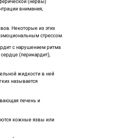
иферической (нервы)
нтрации внимания,
вов. Некоторые из этих
 эмоциональным стрессом.
ардит с нарушением ритма
 сердце (перикардит),
тельной жидкости в ней
гких называется
ывающая печень и
яются кожные язвы или