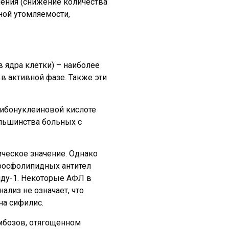
пения (снижение количества
ной утомляемости,
 ядра клетки) – наиболее
в активной фазе. Также эти
рибонуклеиновой кислоте
ольшинства больных с
ическое значение. Однако
ифосфолипидных антител
еиду-1. Некоторые АФЛ в
лиз не означает, что
на сифилис.
мбозов, отягощенном