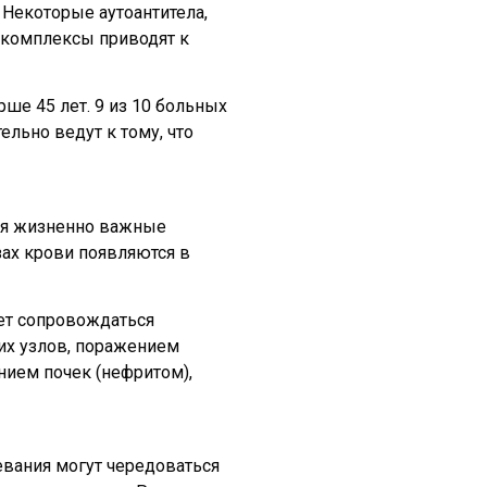
 Некоторые аутоантитела,
 комплексы приводят к
ше 45 лет. 9 из 10 больных
льно ведут к тому, что
тся жизненно важные
зах крови появляются в
жет сопровождаться
их узлов, поражением
нием почек (нефритом),
евания могут чередоваться