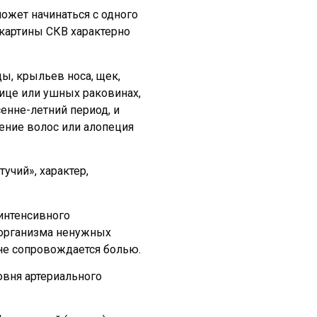
ожет начинаться с одного
картины СКВ характерно
ы, крыльев носа, щек,
лице или ушных раковинах,
сенне-летний период, и
ение волос или алопеция
учий», характер,
интенсивного
 организма ненужных
 не сопровождается болью.
овня артериального