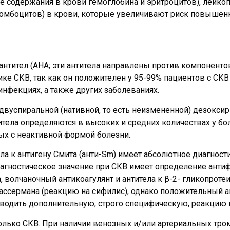
е содержания в крови гемоглобина и эритроцитов), лейко
ромбоцитов) в крови, которые увеличивают риск повышен
тител (AHA; эти антитела направлены против компонентов
е СКВ, так как он положителен у 95-99% пациентов с СКВ 
инфекциях, а также других заболеваниях.
двуспиральной (нативной, то есть неизмененной) дезокси
итела определяются в высоких и средних количествах у б
ых с неактивной формой болезни.
ла к антигену Смита (анти-Sm) имеет абсолютное диагност
иагностическое значение при СКВ имеет определение ант
, волчаночный антикоагулянт и антитела к β-2- гликопрот
ермана (реакцию на сифилис), однако положительный ана
оводить дополнительную, строго специфическую, реакцию 
лько СКВ. При наличии венозных и/или артериальных тро