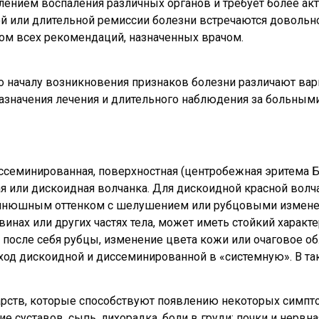
лением воспаления различных органов и требует более акт
ой или длительной ремиссии болезни встречаются довольно
ом всех рекомендаций, назначенных врачом.
По началу возникновения признаков болезни различают вари
назначения лечения и длительного наблюдения за больными
семинированная, поверхностная (центробежная эритема Би
ая или дискоидная волчанка. Для дискоидной красной волч
с синюшным оттенком с шелушением или рубцовыми измен
инах или других частях тела, может иметь стойкий характе
я после себя рубцы, изменение цвета кожи или очаговое о
од дискоидной и диссеминированной в «системную». В так
арств, которые способствуют появлению некоторых симпт
суставов, сыпь, лихорадка, боли в груди; почки и нервная