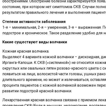
обострениями. Обострение болезни характеризуется появ
состояние, при котором нет симптомов СКВ. Случаи полн
результатом правильного лечения и выполнения пациент
Степени активности заболевания
1-я – минимальная, 2-я – умеренная, 3-я – выраженная. 
подострое и хроническое. Такое разделение удобно для 
Какие существуют виды волчанки
Кожная красная волчанка.
Выделяют 4 варианта кожной волчанки – дискоидная, дис
Ирганга-Капоши. К СКВ («системной») не относится кожн
округлых или овальных пятен розово-красного цвета 
появиться на лице, волосистой части головы, ушных раков
длительного времени, но может и излечиваться, оставля
процента пациентов с кожной волчанкой возможен перех
развитии подострой красной волчанки.
Лекарственная красная волчанка связана с приемом лек
проявления СКВ (боли в мышцах, недомогание, воспаление 