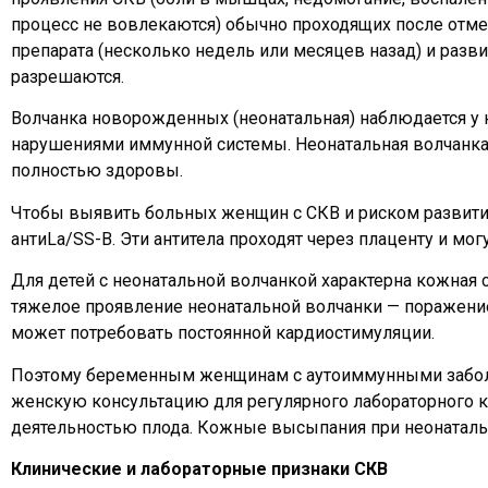
процесс не вовлекаются) обычно проходящих после отм
препарата (несколько недель или месяцев назад) и раз
разрешаются.
Волчанка новорожденных (неонатальная) наблюдается у
нарушениями иммунной системы. Неонатальная волчанка 
полностью здоровы.
Чтобы выявить больных женщин с СКВ и риском развития 
антиLa/SS-B. Эти антитела проходят через плаценту и м
Для детей с неонатальной волчанкой характерна кожная 
тяжелое проявление неонатальной волчанки — поражение
может потребовать постоянной кардиостимуляции.
Поэтому беременным женщинам с аутоиммунными заболе
женскую консультацию для регулярного лабораторного к
деятельностью плода. Кожные высыпания при неонатальн
Клинические и лабораторные признаки СКВ