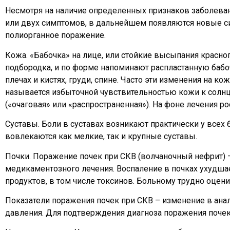
Несмотря на наличие определенных признаков заболеван
или двух симптомов, в дальнейшем появляются новые с
полиорганное поражение.
Кожа. «Бабочка» на лице, или стойкие высыпания красно
подбородка, и по форме напоминают распластанную бабоч
плечах и кистях, груди, спине. Часто эти изменения на к
называется избыточной чувствительностью кожи к солнц
(«очаговая» или «распространенная»). На фоне лечения ро
Суставы. Боли в суставах возникают практически у всех 
вовлекаются как мелкие, так и крупные суставы.
Почки. Поражение почек при СКВ (волчаночный нефрит) 
медикаментозного лечения. Воспаление в почках ухудша
продуктов, в том числе токсинов. Больному трудно оцен
Показатели поражения почек при СКВ – изменение в ана
давления. Для подтверждения диагноза поражения поче