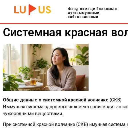
Фонд помощи больным с
аутоиммунными
заболеваниями
Системная красная во
Общие данные о системной красной волчанке
(СКВ)
Иммунная система здорового человека производит антите
чужеродными веществами.
При системной красной волчанке (СКВ) имунная система н