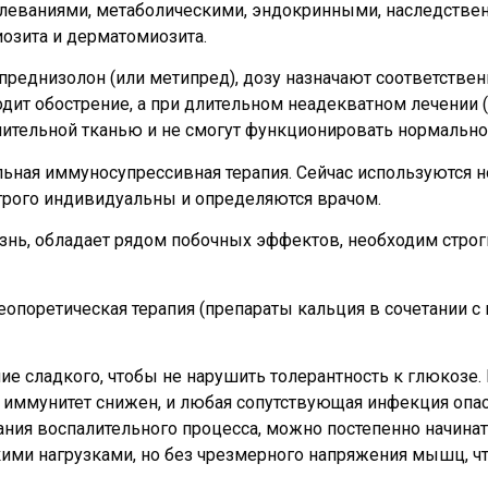
леваниями, метаболическими, эндокринными, наследстве
озита и дерматомиозита.
еднизолон (или метипред), дозу назначают соответственн
дит обострение, а при длительном неадекватном лечении (
тельной тканью и не смогут функционировать нормально
льная иммуносупрессивная терапия. Сейчас используются 
трого индивидуальны и определяются врачом.
изнь, обладает рядом побочных эффектов, необходим строг
теопоретическая терапия (препараты кальция в сочетании с
е сладкого, чтобы не нарушить толерантность к глюкозе. 
ммунитет снижен, и любая сопутствующая инфекция опасн
хания воспалительного процесса, можно постепенно начина
ими нагрузками, но без чрезмерного напряжения мышц, ч