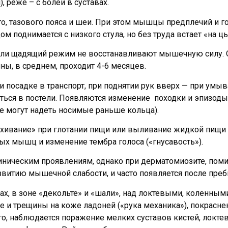
реже – с болей в суставах.
го, тазового пояса и шеи. При этом мышцы предплечий и
дом поднимается с низкого стула, но без труда встает «на 
х или щадящий режим не восстанавливают мышечную силу. 
ны, в среднем, проходит 4-6 месяцев.
и посадке в транспорт, при поднятии рук вверх — при умы
уться в постели. Появляются изменение походки и эпизод
е могут надеть носимые раньше кольца).
рхивание» при глотании пищи или выливание жидкой пищи 
ых мышц и изменение тембра голоса («гнусавость»).
иническим проявлениям, однако при дерматомиозите, по
звитию мышечной слабости, и часто появляется после преб
ах, в зоне «декольте» и «шали», над локтевыми, коленными
 и трещины на коже ладоней («рука механика»), покрасне
го, наблюдается поражение мелких суставов кистей, локте