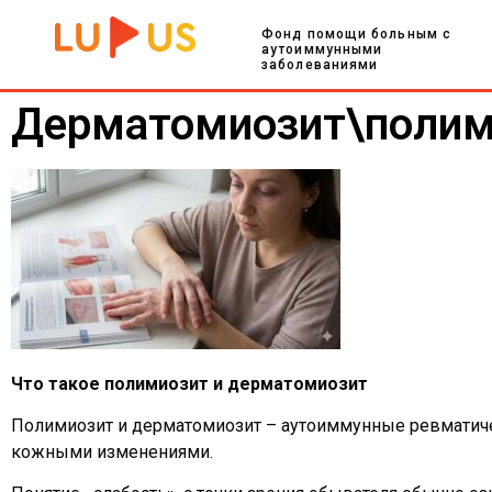
Фонд помощи больным с
аутоиммунными
заболеваниями
Дерматомиозит\полим
Что такое полимиозит и дерматомиозит
Полимиозит и дерматомиозит – аутоиммунные ревматич
кожными изменениями.