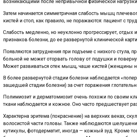
возникающими после непривычной физической нагрузки), 
Затем начинается симметричная слабость мышц плечево
кистей и стоп, как правило, не поражаются: пациент с тру
Слабость медленно, но неуклонно прогрессирует, отды
признаков болезни, до ее развернутой клинической карти
Появляются затруднения при подъеме с низкого стула, пр
больной не может оторвать голову от подушки и поверн
Может развиваться отек мышц, чаше кистей (женщины н
В более развернутой стадии болезни наблюдается «попе
зашедшей стадии болезни) за счет поражения глотательн
Полимиозит и дерматомиозит очень похожи по своим кл
ткани наблюдается и кожное. Оно часто предшествует ра
Характерна эритема (покраснение) на верхних веках, скул
волосистой части головы. Также наблюдаются шелушение
кутикулы, фотодерматит, иногда — кожный зуд. Кроме то