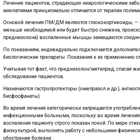
Лечение пациентов, страдающих неврологическими забо
миопатиями принципиально отличается от терапии полими
Основой лечения ПМ/ДМ являются глюкокортикоиды, — пр
меньше необходимой или будет быстро снижена, происхо
преднизолона) воспаленные мышцы замещаются соедини
По показаниям, индивидуально подключается дополните
биологические препараты. Показания к их применению с
Учитывая тот факт, что преднизолон/метипред, спасая ж
обследование пациентов.
Назначаются гастропротекторы (омепразол и др.), антиос
бисфосфанаты).
Во время лечения категорически запрещается употреблени
инфекционными больными, поскольку во время лечения и
воспаления пациенту строго показан покой. По мере сти
физкультурой, выполнять работу с небольшими физическ
обострение болезни.