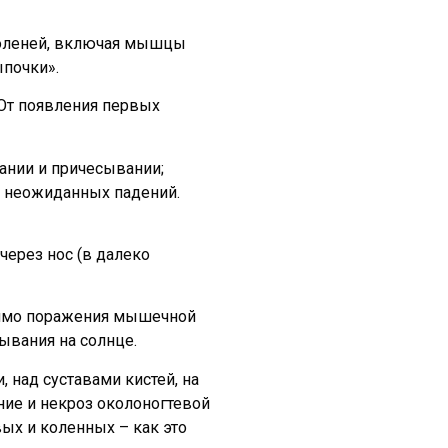
 голеней, включая мышцы
цыпочки».
От появления первых
вании и причесывании;
ы неожиданных падений.
через нос (в далеко
мимо поражения мышечной
ывания на солнце.
, над суставами кистей, на
ние и некроз околоногтевой
вых и коленных – как это