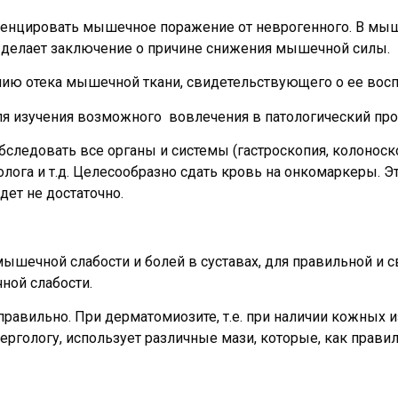
ренцировать мышечное поражение от неврогенного. В мыш
ч делает заключение о причине снижения мышечной силы.
ию отека мышечной ткани, свидетельствующего о ее восп
я изучения возможного вовлечения в патологический про
следовать все органы и системы (гастроскопия, колоноск
лога и т.д. Целесообразно сдать кровь на онкомаркеры. Эт
дет не достаточно.
мышечной слабости и болей в суставах, для правильной и 
ной слабости.
 правильно. При дерматомиозите, т.е. при наличии кожных 
ргологу, использует различные мази, которые, как прави