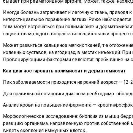
бывает при ревматоидном артрите. Может, также, наблюд
Иногда болезнь затрагивает и легочную ткань, приводя
интерстициальное поражение легких. Реже наблюдается 
тела могут встречаться при полимиозите и дерматомиози
пациентов молодого возраста воспалительный процесс пр
Может развиться кальциноз мягких тканей, т.е отложени
коленных суставов, на ягодицах, в местах инъекций. При
Провоцирующими факторами являются: пребывание на сол
Как диагностировать полимиозит и дерматомиозит
Пик заболеваемости приходится на ранний возраст – 12-
Для правильной остановки диагноза необходимо обслед
Анализ крови на повышение фермента — креатинфосфоки
Морфологическое исследование: биопсия из мышц бедра
реакцию организма, направленную против собственной
видеть скопления иммунных клеток.