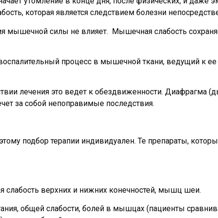
значает утомление в конце дня, после физических, и даже
бость, которая является следствием болезни непосредст
ния мышечной силы не влияет. Мышечная слабость сохраняе
 воспалительный процесс в мышечной ткани, ведущий к ее
тствии лечения это ведет к обездвиженности. Диафрагма (
чет за собой непоправимые последствия.
тому подбор терапии индивидуален. Те препараты, которы
я слабость верхних и нижних конечностей, мышц шеи.
гания, общей слабости, болей в мышцах (пациенты сравни