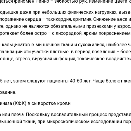
аться феномен Рейно – зябкостью рук, изменение цвета к
 к одышке даже при небольших физических нагрузках, вызв
поражение сердца – тахикардия, аритмия. Снижение веса
те, однако не являются обязательными признаками у взросл
отекает более остро – с лихорадкой, ярким покраснением
е кальцинатов в мышечной ткани и сухожилиях, наиболее ча
 пальпации эти участки плотные, в период появления – бол
нце, стресс, вирусная инфекция, токсическое воздейств
25 лет, затем следуют пациенты 40-60 лет. Чаще болеют ж
ование.
наза (КФК) в сыворотке крови.
 или плеча. Поскольку воспалительный процесс представ
 мышечной ткани, при микроскопическом исследовании 