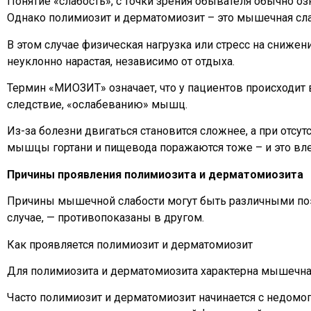
Понятие «слабость», с точки зрения обывателя обычно о
Однако полимиозит и дерматомиозит – это мышечная сла
В этом случае физическая нагрузка или стресс на сниже
неуклонно нарастая, независимо от отдыха.
Термин «МИОЗИТ» означает, что у пациентов происходит
следствие, «ослабеванию» мышц.
Из-за болезни двигаться становится сложнее, а при отсу
мышцы гортани и пищевода поражаются тоже – и это вле
Причины проявления полимиозита и дерматомиозита
Причины мышечной слабости могут быть различными поэ
случае, — противопоказаны в другом.
Как проявляется полимиозит и дерматомиозит
Для полимиозита и дерматомиозита характерна мышечна
Часто полимиозит и дерматомиозит начинается с недомо