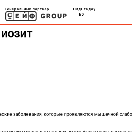
Генеральный партнер
Тілді таңдау
kz
иозит
еские заболевания, которые проявляются мышечной слаб