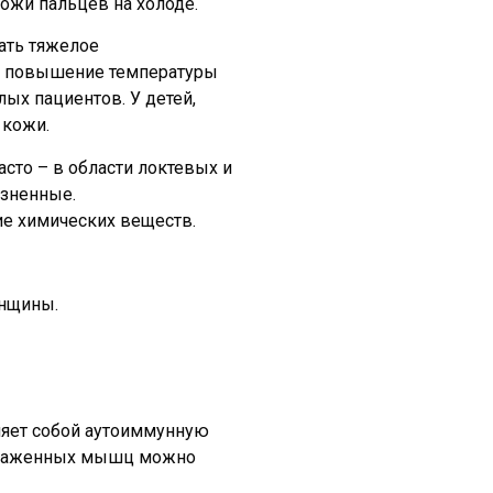
ожи пальцев на холоде.
ать тяжелое
 и повышение температуры
ых пациентов. У детей,
 кожи.
сто – в области локтевых и
езненные.
ие химических веществ.
енщины.
ляет собой аутоиммунную
пораженных мышц можно